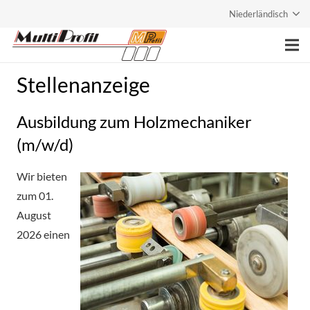
Niederländisch
Stellenanzeige
Hoofdpagina
Onderneming
Ausbildung zum Holzmechaniker
(m/w/d)
Diensten
Producten
Wir bieten
zum 01.
Contact
August
2026 einen