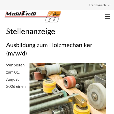
Französisch
Stellenanzeige
Page principale
Entreprise
Ausbildung zum Holzmechaniker
(m/w/d)
Prestations
Produits
Wir bieten
zum 01.
Contact
August
2026 einen