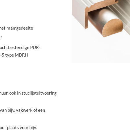
n het raamgedeelte
”
, vochtbestendige PUR-
2-5 type MDF.H
uur, ook in stuclijstuitvoering
 van bijv. vakwerk of een
or plaats voor bijv.